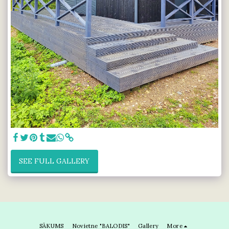
SEE FULL GALLERY
SĀKUMS
Novietne "BALODIS"
Gallery
More