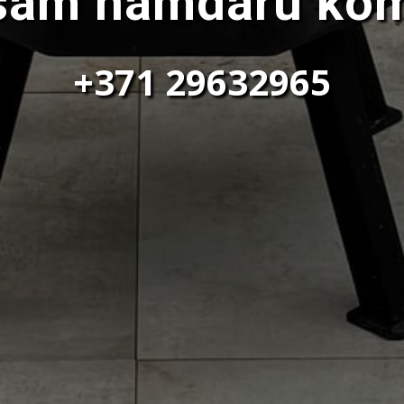
sam namdaru kom
+371 29632965