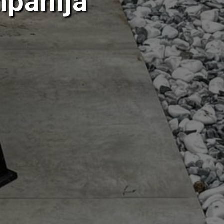
pānija